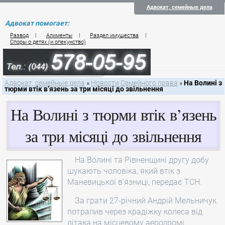
Адвокат, семейные дела
Адвокат помогает:
Развод
|
Алименты
|
Раздел имущества
|
Споры о детях (и опекунство)
Цены на услуги по семейному праву
Контакты семейного юриста
Адвокат, семейные дела
»
Новости Семейного права
»
На Волині з
тюрми втік в’язень за три місяці до звільнення
На Волині з тюрми втік в’язень
за три місяці до звільнення
На Волині та Рівненщині другу добу
шукають чоловіка, який втік з
Маневицької в'язниці, передає ТСН.
За грати 27-річний Андрій Мельничук
потрапив через крадіжку колеса від
літака на місцевому аеродромі.