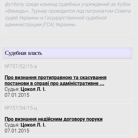
футболу среди команд судебных учреждений за Кубок
«Фемиды». Турнир проводится под патронатом Совета
судей Украины и Государственной судебной
администрации (ГСА) Украины.
Судебная власть
№757/52/15-а
Про визнання протиправною та скасування
постанови в справі про адміністративне ...
Судья:
Цокол Л. І.
07.01.2015
№757/54/15-ц
Про визнання недійсним договору поруки
Судья:
Цокол Л. І.
07.01.2015