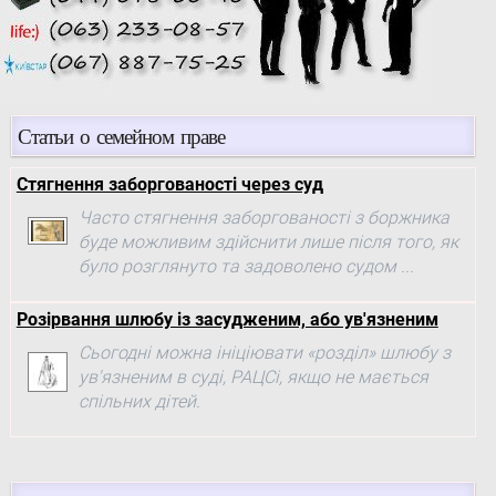
Статьи о семейном праве
Стягнення заборгованості через суд
Часто стягнення заборгованості з боржника
буде можливим здійснити лише після того, як
було розглянуто та задоволено судом ...
Розірвання шлюбу із засудженим, або ув'язненим
Сьогодні можна ініціювати «розділ» шлюбу з
ув'язненим в суді, РАЦСі, якщо не мається
спільних дітей.