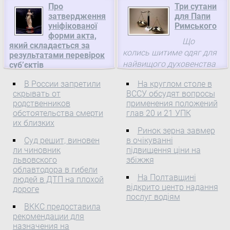
компаній, 115 з яких з
Про
Три сутани
підготовкою внесення
іноземними інвестиціями,
затвердження
для Папи
змін до бюджетного
порахувала Інвестгазета.
уніфікованої
Римського
законодавства, в яких
форми акта,
Що
передбачається
який складається за
колись шитиме одяг для
зарахування коштів від
результатами перевірок
найвищого духовенства
надходження судового
суб’єктів
господарювання у
католицького світу і
збору до загального
В России запретили
На круглом столе в
частині дотримання
навіть самого Папи
фонду державного
скрывать от
ВССУ обсудят вопросы
ветеринарно-санітарних
Римського, розповідає
бюджету, чим повністю ...
родственников
применения положений
вимог для потужностей
мені по телефонупані
обстоятельства смерти
глав 20 и 21 УПК
(об’єктів) з виробництва
Галина Барщовська з
их близких
продуктів бджільництва,
Ринок зерна завмер
міста Городок Львівської
Міністерство аграрної
Суд решит, виновен
в очікуванні
політики та
області, й уві ...
ли чиновник
підвищення ціни на
продовольства України
львовского
збіжжя
Зареєстровано в
облавтодора в гибели
На Полтавщині
Міністерстві юстиції
людей в ДТП на плохой
відкрито центр надання
дороге
України 22 серпня 2013 р.
послуг водіям
за № 1460/23992 Про
ВККС предоставила
затвердження
рекомендации для
уніфікованої форми акта,
назначения на