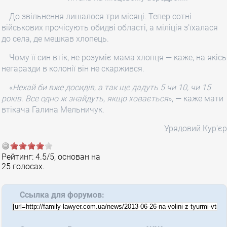
До звільнення лишалося три місяці. Тепер сотні
військових прочісують обидві області, а міліція з'їхалася
до села, де мешкав хлопець.
Чому її син втік, не розуміє мама хлопця — каже, на якісь
негаразди в колонії він не скаржився.
«
Нехай би вже досидів, а так ще дадуть 5 чи 10, чи 15
років. Все одно ж знайдуть, якщо ховається
», — каже мати
втікача Галина Мельничук.
Урядовий Кур'єр
Рейтинг:
4.5
/
5
, основан на
25
голосах.
Ссылка для форумов: