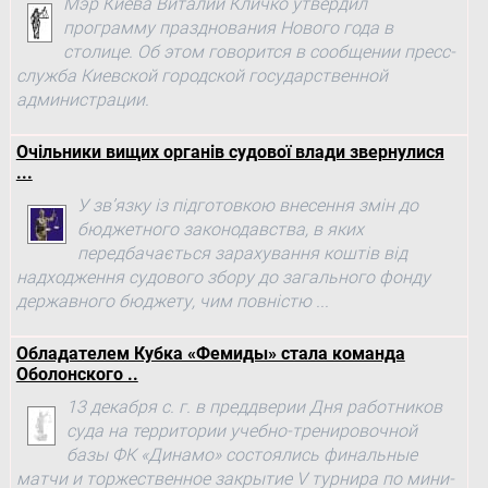
Мэр Киева Виталий Кличко утвердил
программу празднования Нового года в
столице. Об этом говорится в сообщении пресс-
служба Киевской городской государственной
администрации.
Очільники вищих органів судової влади звернулися
...
У зв’язку із підготовкою внесення змін до
бюджетного законодавства, в яких
передбачається зарахування коштів від
надходження судового збору до загального фонду
державного бюджету, чим повністю ...
Обладателем Кубка «Фемиды» стала команда
Оболонского ..
13 декабря с. г. в преддверии Дня работников
суда на территории учебно-тренировочной
базы ФК «Динамо» состоялись финальные
матчи и торжественное закрытие V турнира по мини-