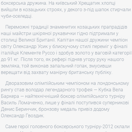
боксерська дружина. На київський Хрещатик хлопці
вийшли в козацьких строях, у декого з-під шапок стирчали
чуби-оселедці.
Переможні традиції знаменитих козацьких прапрадідів
наші майстри шкіряної рукавички гідно підтримали у
столиці Великої Британії. Капітан нашої дружини чемпіон
світу Олександр Усик у блискучому стилі переміг у фіналі
італійця Клементе Руссо і здобув золото у ваговій категорії
до 91 кг. Після того, як рефері підняв угору руку нашого
земляка, той виконав запальний гопак, змусивши
верещати від захвату манірну британську публіку.
Дворазовим олімпійським чемпіоном на лондонському
рингу став володар легендарного трофея — Кубка Вела
Баркера — найтехнічніший боксер олімпійського турніру
Василь Ломаченко, лише у фіналі поступився суперникові
Денис Беринчик, бронзову медаль привіз додому
Олександр Гвоздик.
Саме герої головного боксерського турніру-2012 склали