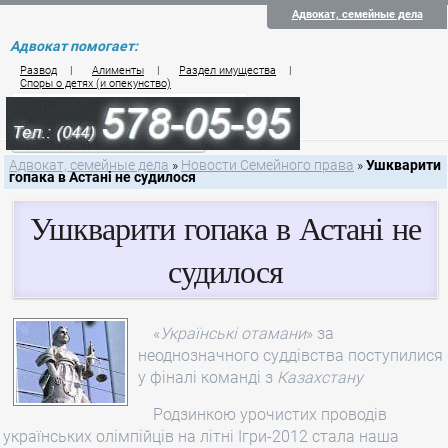
Адвокат, семейные дела
Адвокат помогает:
Развод
|
Алименты
|
Раздел имущества
|
Споры о детях (и опекунство)
Цены на услуги по семейному праву
Контакты семейного юриста
Адвокат, семейные дела
»
Новости Семейного права
»
Ушкварити
гопака в Астані не судилося
Ушкварити гопака в Астані не
судилося
«
Українські отамани
» за
неоднозначного суддівства поступилися
у фіналі команді з
Казахстану
Родзинкою урочистих проводів
українських олімпійців на літні Ігри-2012 стала наша