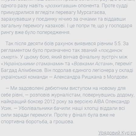
одного разу навіть «
розхитавши
» опонента. Проте судді
примудрилися вгледіти перевагу Мурсатаєва,
зарахувавши у поєдинку нічию за очками та віддавши
загальну перемогу казахові. І це попри те, що у господаря
рингу вже було попередження.
Так після десяти боїв рахунок виявився рівним 5:5. За
регламентом було призначено так званий «
поєдинок
смерті
». У цьому бою, який вінчав фінальну зустріч між
«
Українськими отаманами
» та «
Вовками
Астани
», переміг
Багдад Алімбеков. Він подолав єдиного легіонера у складі
української команди — Александра Ришкана з Молдови.
— Ми задоволені дебютним виступом на новому для
себе рівні, — розповів журналістам, повернувшись додому,
найкращий боксер 2012 року за версією АІBA Олександр
Усик. — Уболівальники бачили: наші хлопці віддали всі
сили заради перемоги. Проте у фіналі була вже не
спортивна боротьба, а грошова.
Урядовий Кур'єр