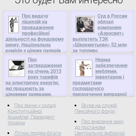
Это будет Вам интересно
Про видачу
Суд в России
ліцензій на
обязал
провадження
компанию
професійної
«Аэросвит»
діяльності на фондовому
выплатить ТЗК
ринку, Національна
«Шереметьево» $2 млн
комісія з цінних паперів
за топливо
та фондового ринку
Про
Компанию «Аэросвит»
Норма
Про видачу ліцензій на
затвердження
забезпечення
обязали вернуть более
на січень 2013
меблями,
провадження
двух миллионов
року тарифів
інвентарем і
професійної діяльності на
долларов, которые
на електричну енергію,
предметами
фондовому ринку За
аэропорт «Шереметьево»
які працюють за
господарчого
підсумками розгляду
потратил на топливо для
ціновими заявками,
призначення виправної
заяви та документів,
самолетов украинской
Національна комісія, що
колонії мінімального
поданих заявником до
Про зміни у складі
Skype на службі
здійснює державне
рівня безпеки з
компании-банкрота.
Конституційної
Пенсійного фонду
регулювання у сфері
полегшеними умовами
Національної комісії з
Асамблеї, Президент
енергетики
тримання, Міністерство
цінних паперів та
Про внесення змін
України
юстиції
фондового ринку на
Про затвердження на
до постанови
УкраїниЗАТВЕРДЖЕНО
видачу ліцензій на
січень 2013 року тарифів
Літнім людям бігати
Центральної виборчої