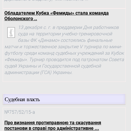
Обладателем Кубка «Фемиды» стала команда
Оболонского ..
13 декабря с. г. в преддверии Дня работников
суда на территории учебно-тренировочной
базы ФК «Динамо» состоялись финальные
матчи и торжественное закрытие V турнира по мини-
футболу среди команд судебных учреждений за Кубок
«Фемиды». Турнир проводится под патронатом Совета
судей Украины и Государственной судебной
администрации (ГСА) Украины.
Судебная власть
№757/52/15-а
Про визнання протиправною та скасування
постанови в справі про адміністративне ...