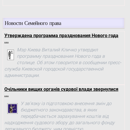
Новости Семейного права
Утверждена программа празднования Нового года
...
Мэр Киева Виталий Кличко утвердил
программу празднования Нового года в
столице. Об этом говорится в сообщении пресс-
служба Киевской городской государственной
администрации.
Очільники вищих органів судової влади звернулися
...
У зв’язку із підготовкою внесення змін до
бюджетного законодавства, в яких
передбачається зарахування коштів від
надходження судового збору до загального фонду
державного бюджету, чим повністю ...