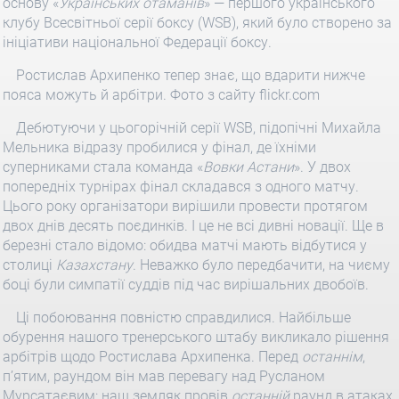
основу «
Українських отаманів
» — першого українського
клубу Всесвітньої серії боксу (WSB), який було створено за
ініціативи національної Федерації боксу.
Ростислав Архипенко тепер знає, що вдарити нижче
пояса можуть й арбітри. Фото з сайту flickr.com
Дебютуючи у цьогорічній серії WSB, підопічні Михайла
Мельника відразу пробилися у фінал, де їхніми
суперниками стала команда «
Вовки
Астани
». У двох
попередніх турнірах фінал складався з одного матчу.
Цього року організатори вирішили провести протягом
двох днів десять поєдинків. І це не всі дивні новації. Ще в
березні стало відомо: обидва матчі мають відбутися у
столиці
Казахстану
. Неважко було передбачити, на чиєму
боці були симпатії суддів під час вирішальних двобоїв.
Ці побоювання повністю справдилися. Найбільше
обурення нашого тренерського штабу викликало рішення
арбітрів щодо Ростислава Архипенка. Перед
останнім
,
п’ятим, раундом він мав перевагу над Русланом
Мурсатаєвим: наш земляк провів
останній
раунд в атаках,