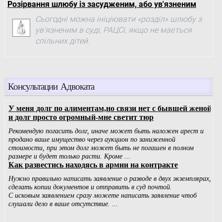
Розірвання шлюбу із засудженим, або ув'язненим
Сьогодні можна ініціювати «розділ» шлюбу з
ув'язненим в суді, РАЦСі, якщо не мається
спільних дітей.
Консультации Адвоката