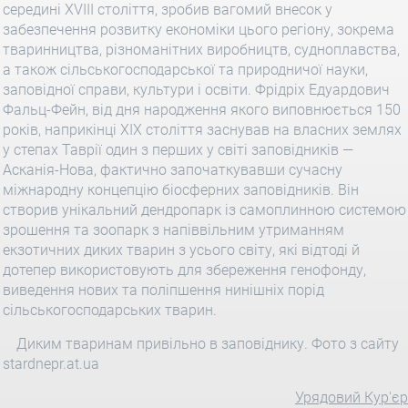
середині ХVIII століття, зробив вагомий внесок у
забезпечення розвитку економіки цього регіону, зокрема
тваринництва, різноманітних виробництв, судноплавства,
а також сільськогосподарської та природничої науки,
заповідної справи, культури і освіти. Фрідріх Едуардович
Фальц-Фейн, від дня народження якого виповнюється 150
років, наприкінці ХІХ століття заснував на власних землях
у степах Таврії один з перших у світі заповідників —
Асканія-Нова, фактично започаткувавши сучасну
міжнародну концепцію біосферних заповідників. Він
створив унікальний дендропарк із самоплинною системою
зрошення та зоопарк з напіввільним утриманням
екзотичних диких тварин з усього світу, які відтоді й
дотепер використовують для збереження генофонду,
виведення нових та поліпшення нинішніх порід
сільськогосподарських тварин.
Диким тваринам привільно в заповіднику. Фото з сайту
stardnepr.at.ua
Урядовий Кур'єр