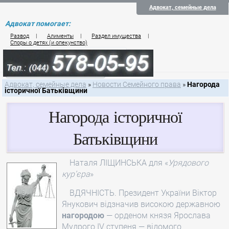
Адвокат, семейные дела
Адвокат помогает:
Развод
|
Алименты
|
Раздел имущества
|
Споры о детях (и опекунство)
Цены на услуги по семейному праву
Контакты семейного юриста
Адвокат, семейные дела
»
Новости Семейного права
»
Нагорода
історичної Батьківщини
Нагорода історичної
Батьківщини
Наталя ЛІЩИНСЬКА для «
Урядового
кур’єра
»
ВДЯЧНІСТЬ. Президент України Віктор
Янукович відзначив високою державною
нагородою
— орденом князя Ярослава
Мудрого IV ступеня — відомого