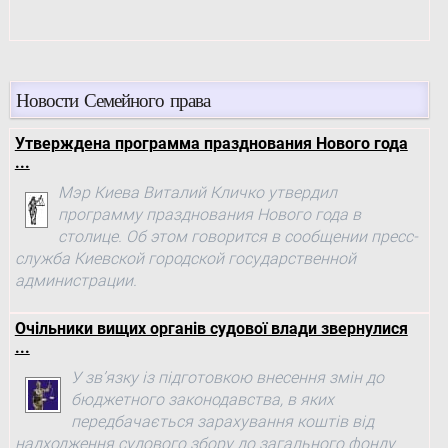
Новости Семейного права
Утверждена программа празднования Нового года
...
Мэр Киева Виталий Кличко утвердил
программу празднования Нового года в
столице. Об этом говорится в сообщении пресс-
служба Киевской городской государственной
администрации.
Очільники вищих органів судової влади звернулися
...
У зв’язку із підготовкою внесення змін до
бюджетного законодавства, в яких
передбачається зарахування коштів від
надходження судового збору до загального фонду