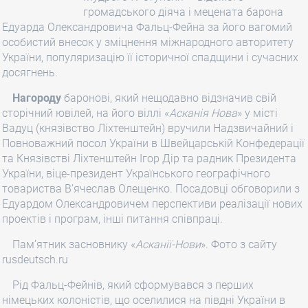
громадського діяча і мецената барона
Едуарда Олександровича Фальц-Фейна за його вагомий
особистий внесок у зміцнення міжнародного авторитету
України, популяризацію її історичної спадщини і сучасних
досягнень.
Нагороду
баронові, який нещодавно відзначив свій
сторічний ювілей, на його віллі «
Асканія Нова
» у місті
Вадуц (князівство Ліхтенштейн) вручили Надзвичайний і
Повноважний посол України в Швейцарській Конфедерації
та Князівстві Ліхтенштейн Ігор Дір та радник Президента
України, віце-президент Українського географічного
товариства В’ячеслав Олещенко. Посадовці обговорили з
Едуардом Олександровичем перспективи реалізації нових
проектів і програм, інші питання співпраці.
Пам’ятник засновнику «
Асканії-Нови
». Фото з сайту
rusdeutsch.ru
Рід Фальц-Фейнів, який сформувався з перших
німецьких колоністів, що оселилися на півдні України в