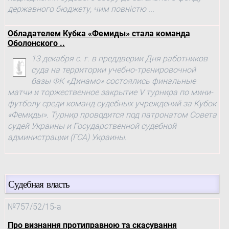
державного бюджету, чим повністю ...
Обладателем Кубка «Фемиды» стала команда
Оболонского ..
13 декабря с. г. в преддверии Дня работников
суда на территории учебно-тренировочной
базы ФК «Динамо» состоялись финальные
матчи и торжественное закрытие V турнира по мини-
футболу среди команд судебных учреждений за Кубок
«Фемиды». Турнир проводится под патронатом Совета
судей Украины и Государственной судебной
администрации (ГСА) Украины.
Судебная власть
№757/52/15-а
Про визнання протиправною та скасування