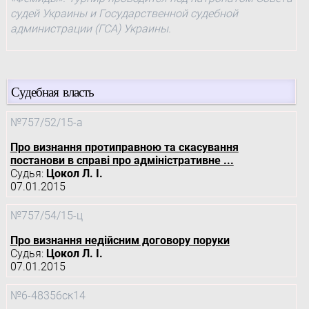
судей Украины и Государственной судебной
администрации (ГСА) Украины.
Судебная власть
№757/52/15-а
Про визнання протиправною та скасування
постанови в справі про адміністративне ...
Судья:
Цокол Л. І.
07.01.2015
№757/54/15-ц
Про визнання недійсним договору поруки
Судья:
Цокол Л. І.
07.01.2015
№6-48356ск14