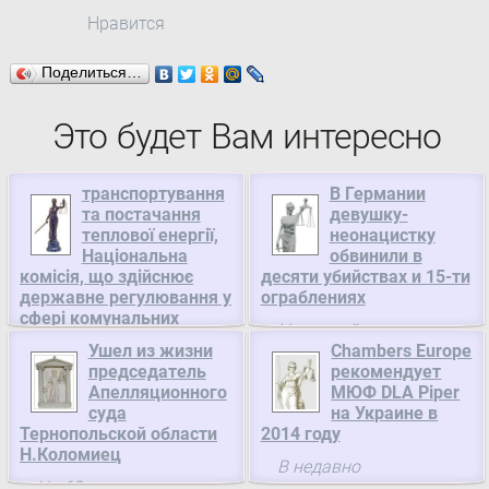
Нравится
Поделиться…
Это будет Вам интересно
транспортування
В Германии
та постачання
девушку-
теплової енергії,
неонацистку
Національна
обвинили в
комісія, що здійснює
десяти убийствах и 15-ти
державне регулювання у
ограблениях
сфері комунальних
Немецкой девушке-
послуг
Ушел из жизни
Chambers Europe
террористке из
Про накладення
председатель
рекомендует
неонацистской
Апелляционного
МЮФ DLA Piper
штрафу на Комунальне
группировки NSU
суда
на Украине в
підприємство
(«Национал-
Тернопольской области
2014 году
«Севтеплоенерго»
социалистическое
Н.Коломиец
В недавно
Севастопольської міської
подполье») Беате Чепе
На 63-м году ушел из