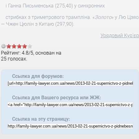
і Ганна Письменська (275,40) у синхронних
стрибках з триметрового трампліна. «
Золото
» у Лю Цзяо
— Чжен Цюлін з Китаю (297,90).
Урядовий Кур'єр
Рейтинг:
4.8
/
5
, основан на
25
голосах.
Ссылка для форумов:
Ссылка для Вашего ресурса или ЖЖ:
Ссылка на эту страницу: