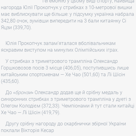
гегемонію у цьому виді спорту, найвища
нагорода Юлії Прокопчук у стрибках з 10-метрової вишки
має виблискувати ще більше: у підсумку українка набрала
342,80 очок, зумівши випередити на 3 бали китаянку Сі
Яцзи (339,70).
Юлія Прокопчук запам’яталася вболівальникам
яскравим виступом на минулих Олімпійських іграх.
У стрибках з триметрового трампліна Олександр
Горшковозов посів 3 місце (406,05), поступившись лише
китайським спортсменам — Хе Чао (501,60) та Лі Шісін
(435,60).
До «
бронзи
» Олександр додав ще й срібну медаль у
синхронних стрибках з триметрового трампліна у дуеті з
Олегом Колодієм (372,33). Чемпіонами й тут стали китайці
Хе Чао — Лі Шісін (419,79).
Другу срібну нагороду до скарбнички збірної України
поклали Вікторія Кесар