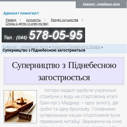
Адвокат, семейные дела
Адвокат помогает:
Развод
|
Алименты
|
Раздел имущества
|
Споры о детях (и опекунство)
Цены на услуги по семейному праву
Контакты семейного юриста
Адвокат, семейные дела
»
Новости Семейного права
»
Суперництво з Піднебесною загострюється
Суперництво з Піднебесною
загострюється
Чотири медалі здобули українські
стрибуни у воду на стартовому етапі
Гран-прі у Мадриді — одну золоту, дві
срібні та одну бронзову. Головними
суперниками наших спортсменів були
переважно китайці. Зважаючи на їхню