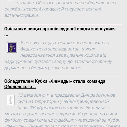
столице. Об этом говорится в сообщении пресс-
служба Киевской городской государственной
администрации.
Очільники вищих органів судової влади звернулися
...
У зв’язку із підготовкою внесення змін до
бюджетного законодавства, в яких
передбачається зарахування коштів від
надходження судового збору до загального фонду
державного бюджету, чим повністю ...
Обладателем Кубка «Фемиды» стала команда
Оболонского ..
13 декабря с. г. в преддверии Дня работников
суда на территории учебно-тренировочной
базы ФК «Динамо» состоялись финальные
матчи и торжественное закрытие V турнира по мини-
футболу среди команд судебных учреждений за Кубок
«Фемиды». Турнир проводится под патронатом Совета