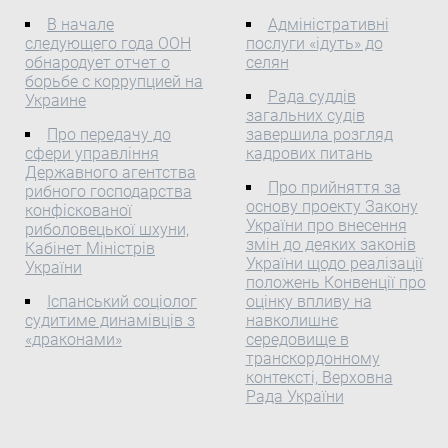
опубликованном выпуске
Ради за порушення
предъявлены обвинения
жизни председатель
2014 года
Ліцензійних умов
В начале
Адміністративні
в 10 убийствах и 15
Апелляционного суда
следующего года ООН
послуги «ідуть» до
международный
провадження
ограблениях, передает
обнародует отчет о
селян
Тернопольской области
юридический справочник
господарської діяльності
dapd. Федеральная ...
борьбе с коррупцией на
Николай Владимирович
Chambers Europe
з виробництва,
Рада суддів
Украине
Коломиец.
рекомендует
транспортування та
загальних судів
международную
постачання теплової
Про передачу до
завершила розгляд
сфери управління
кадрових питань
юрфирму DLA Piper на
енергії
Державного агентства
Украине в ряде практик:
Про прийняття за
рибного господарства
основу проекту Закону
конфіскованої
України про внесення
риболовецької шхуни,
змін до деяких законів
Кабінет Міністрів
України щодо реалізації
України
положень Конвенції про
Іспанський соціолог
оцінку впливу на
судитиме динамівців з
навколишнє
«драконами»
середовище в
транскордонному
контексті, Верховна
Рада України