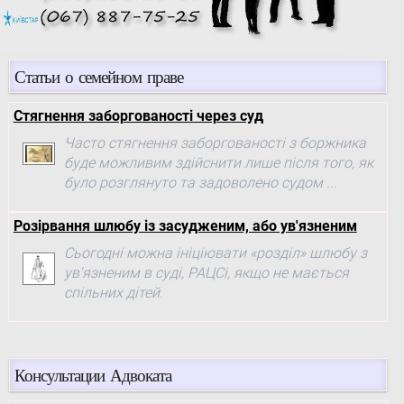
Статьи о семейном праве
Стягнення заборгованості через суд
Часто стягнення заборгованості з боржника
буде можливим здійснити лише після того, як
було розглянуто та задоволено судом ...
Розірвання шлюбу із засудженим, або ув'язненим
Сьогодні можна ініціювати «розділ» шлюбу з
ув'язненим в суді, РАЦСі, якщо не мається
спільних дітей.
Консультации Адвоката