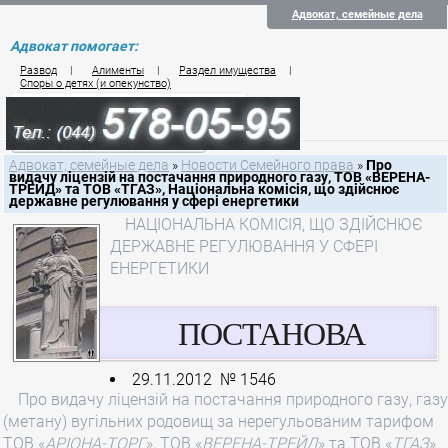
Адвокат, семейные дела
Адвокат помогает:
Развод
|
Алименты
|
Раздел имущества
|
Споры о детях (и опекунство)
Цены на услуги по семейному праву
Контакты семейного юриста
Адвокат, семейные дела
»
Новости Семейного права
»
Про
видачу ліцензій на постачання природного газу, ТОВ «ВЕРЕНА-
ТРЕЙД» та ТОВ «ТГАЗ», Національна комісія, що здійснює
державне регулювання у сфері енергетики
НАЦІОНАЛЬНА КОМІСІЯ, ЩО ЗДІЙСНЮЄ
ДЕРЖАВНЕ РЕГУЛЮВАННЯ У СФЕРІ
ЕНЕРГЕТИКИ
ПОСТАНОВА
29.11.2012 № 1546
Про видачу ліцензій на постачання природного газу, газу
(метану) вугільних родовищ за нерегульованим тарифом
ТОВ «
АРІОНА-ТОРГ
», ТОВ «
ВЕРЕНА-ТРЕЙД
» та ТОВ «
ТГАЗ
»