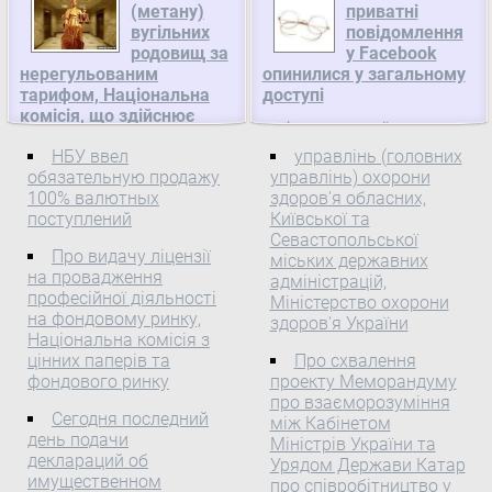
(метану)
приватні
Сімферополь помер
економічного розвитку і
вугільних
повідомлення
торгівлі України
пасажир.Про це
родовищ за
у Facebook
повідомили пасажири
нерегульованим
Про призначення та
опинилися у загальному
поїзда.
тарифом, Національна
доступі
уповноваження органів із
комісія, що здійснює
сертифікації у державній
Французький уряд
державне регулювання у
системі сертифікації
вимагає від соціальної
НБУ ввел
управлінь (головних
сфері енергетики
Відповідно до Декрету
мережі Facebook
обязательную продажу
управлінь) охорони
Про відмову ТОВ
Кабінету Міністрів
100% валютных
здоров'я обласних,
пояснень, як приватні
«ФАВОРИТ СИСТЕМ» у
України від 10.05.93 №
поступлений
Київської та
повідомлення могли
видачі ліцензії на
Севастопольської
46-93( 46-93 ) "Про
опинитися у загальному
Про видачу ліцензії
міських державних
постачання природного
стандартизацію і
доступі.
на провадження
адміністрацій,
газу, газу (метану)
сертифікацію" та з метою
професійної діяльності
Міністерство охорони
вугільних родовищ за
виконання вимог ДСТУ
на фондовому ринку,
здоров'я України
нерегульованим
3411:2004 "Система
Національна комісія з
тарифом
цінних паперів та
Про схвалення
сертифікації УкрСЕПРО.
фондового ринку
проекту Меморандуму
Вимоги до органів
про взаєморозуміння
сертифікації продукції та
Сегодня последний
між Кабінетом
порядок їх призначення і
день подачи
Міністрів України та
надання повноважень на
деклараций об
Урядом Держави Катар
имущественном
діяльність у системі"
про співробітництво у