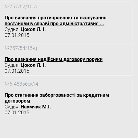
№757/52/15-а
Про визнання протиправною та скасування
постанови в справі про адміністративне ...
Судья:
Цокол Л. І.
07.01.2015
№757/54/15-ц
Про визнання недійсним договору поруки
Судья:
Цокол Л. І.
07.01.2015
№6-48356ск14
Про стягнення заборгованості за кредитним
договором
Судья:
Наумчук М.І.
07.01.2015