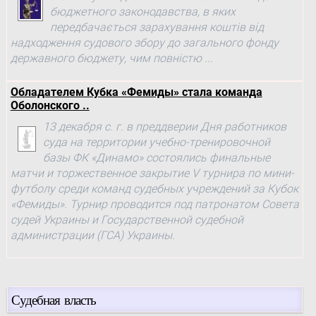
бюджетного законодавства, в яких
передбачається зарахування коштів від
надходження судового збору до загального фонду
державного бюджету, чим повністю ...
Обладателем Кубка «Фемиды» стала команда
Оболонского ..
13 декабря с. г. в преддверии Дня работников
суда на территории учебно-тренировочной
базы ФК «Динамо» состоялись финальные
матчи и торжественное закрытие V турнира по мини-
футболу среди команд судебных учреждений за Кубок
«Фемиды». Турнир проводится под патронатом Совета
судей Украины и Государственной судебной
администрации (ГСА) Украины.
Судебная власть