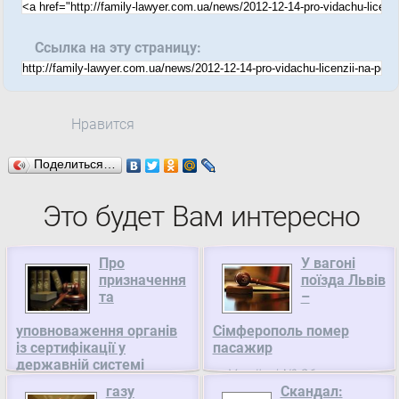
Ссылка на эту страницу:
Нравится
Поделиться…
Это будет Вам интересно
Про
У вагоні
призначення
поїзда Львів
та
–
уповноваження органів
Сімферополь помер
із сертифікації у
пасажир
державній системі
У поїзді № 86
сертифікації,
газу
Скандал:
сполученням Львів
Міністерство