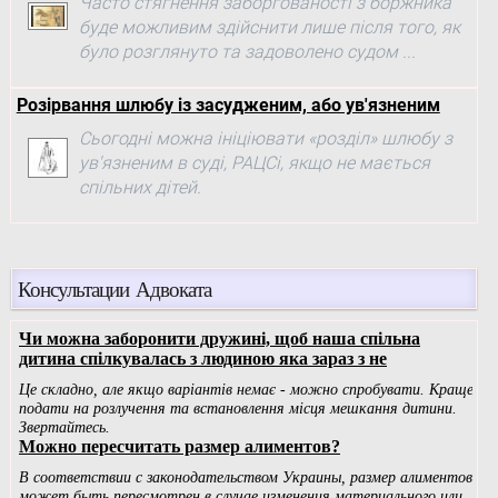
Часто стягнення заборгованості з боржника
буде можливим здійснити лише після того, як
було розглянуто та задоволено судом ...
Розірвання шлюбу із засудженим, або ув'язненим
Сьогодні можна ініціювати «розділ» шлюбу з
ув'язненим в суді, РАЦСі, якщо не мається
спільних дітей.
Консультации Адвоката