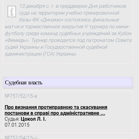
13 декабря с. г. в преддверии Дня работников
суда на территории учебно-тренировочной
базы ФК «Динамо» состоялись финальные
матчи и торжественное закрытие V турнира по мини-
футболу среди команд судебных учреждений за Кубок
«Фемиды». Турнир проводится под патронатом Совета
судей Украины и Государственной судебной
администрации (ГСА) Украины.
Судебная власть
№757/52/15-а
Про визнання протиправною та скасування
постанови в справі про адміністративне ...
Судья:
Цокол Л. І.
07.01.2015
№757/54/15-ц