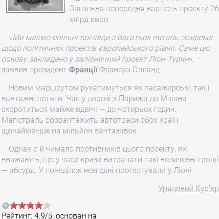
Загальна попередня вартість проекту 26
млрд євро.
«
Ми маємо спільні погляди з багатьох питань, зокрема
щодо політичних проектів європейського рівня. Саме цю
основу закладено у
залізничний
проект Ліон-Турин
», —
заявив президент
Франції
Франсуа Олланд.
Новим маршрутом рухатимуться як пасажирські, так і
вантажні потяги. Час у дорозі з Парижа до Мілана
скоротиться майже вдвічі — до чотирьох годин.
Магістраль розвантажить автотраси обох країн
щонайменше на мільйон вантажівок.
Однак є й чимало противників цього проекту, які
вважають, що у часи кризи витрачати такі величезні гроші
— абсурд. У понеділок незгодні протестували у Ліоні.
Урядовий Кур'єр
Рейтинг:
4.9
/
5
, основан на