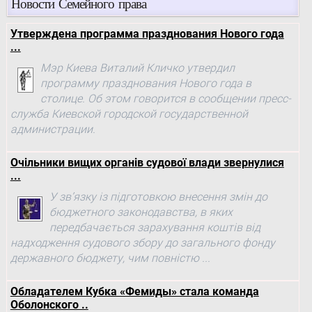
Новости Семейного права
Утверждена программа празднования Нового года
...
Мэр Киева Виталий Кличко утвердил
программу празднования Нового года в
столице. Об этом говорится в сообщении пресс-
служба Киевской городской государственной
администрации.
Очільники вищих органів судової влади звернулися
...
У зв’язку із підготовкою внесення змін до
бюджетного законодавства, в яких
передбачається зарахування коштів від
надходження судового збору до загального фонду
державного бюджету, чим повністю ...
Обладателем Кубка «Фемиды» стала команда
Оболонского ..