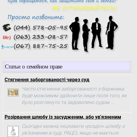
Статьи о семейном праве
Стягнення заборгованості через суд
Часто стягнення заборгованості з боржника
буде можливим здійснити лише після того, як
було розглянуто та задоволено судом ...
Розірвання шлюбу із засудженим, або ув'язненим
Сьогодні можна ініціювати «розділ» шлюбу з
ув'язненим в суді, РАЦСі, якщо не мається