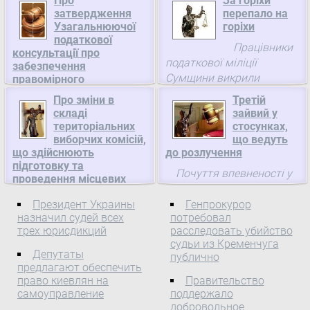
Про
За горіхи
затвердження
перепало на
Узагальнюючої
горіхи
податкової
Працівники
консультації про
податкової міліції
забезпечення
Сумщини викрили
правомірного
декларування
масштабну тіньову схему
Про зміни в
Третій
максимальних
ухилення від
складі
зайвий у
роздрібних цін на
оподаткування, яку
територіальних
стосунках,
підакцизні товари
застосовувало одне з
виборчих комісій,
що ведуть
(продукцію) та
що здійснюють
до розлучення
підприємств області
дотримання суб'єктами
підготовку та
експортер
господарювання норм
Почуття впевненості у
проведення місцевих
Податкового кодексу
сільгосппродукції. За
власних силах
виборів, Центральна
України, Державна
підрахунками, втрати ...
подарувала мені саме
Президент Украины
Генпрокурор
виборча комісія
податкова служба
назначил судей всех
потребовал
юрист з сімейного права,
України
Про зміни в складі
трех юрисдикций
расследовать убийство
яка допомогла мені
територіальних виборчих
судьи из Кременчуга
Про затвердження
швидко розлучитися з
Депутаты
комісій, що здійснюють
публично
Узагальнюючої
ненависним чоловіком.
предлагают обеспечить
підготовку та проведення
податкової консультації
право киевлян на
Правительство
місцевих виборів
про забезпечення
самоуправление
поддержало
Відповідно до частини
правомірного
добровольное