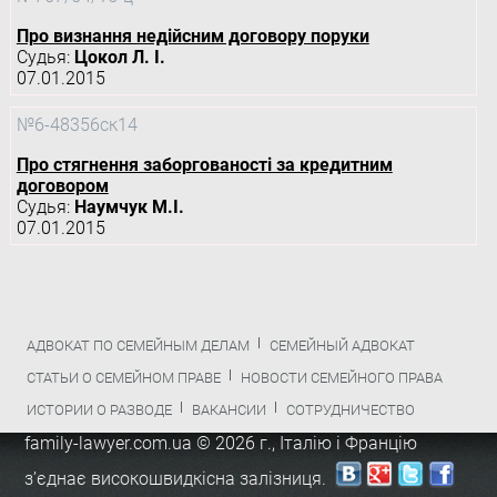
Про визнання недійсним договору поруки
Судья:
Цокол Л. І.
07.01.2015
№6-48356ск14
Про стягнення заборгованості за кредитним
договором
Судья:
Наумчук М.І.
07.01.2015
АДВОКАТ ПО СЕМЕЙНЫМ ДЕЛАМ
СЕМЕЙНЫЙ АДВОКАТ
СТАТЬИ О СЕМЕЙНОМ ПРАВЕ
НОВОСТИ СЕМЕЙНОГО ПРАВА
ИСТОРИИ О РАЗВОДЕ
ВАКАНСИИ
СОТРУДНИЧЕСТВО
family-lawyer.com.ua © 2026 г.,
Італію і Францію
з’єднає високошвидкісна залізниця
.