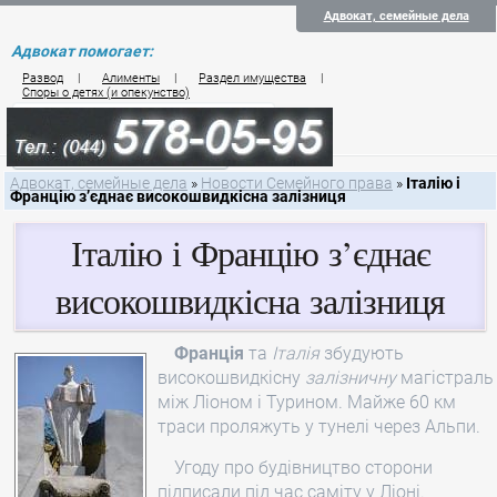
Адвокат, семейные дела
Адвокат помогает:
Развод
|
Алименты
|
Раздел имущества
|
Споры о детях (и опекунство)
Цены на услуги по семейному праву
Контакты семейного юриста
Адвокат, семейные дела
»
Новости Семейного права
»
Італію і
Францію з’єднає високошвидкісна залізниця
Італію і Францію з’єднає
високошвидкісна залізниця
Франція
та
Італія
збудують
високошвидкісну
залізничну
магістраль
між Ліоном і Турином. Майже 60 км
траси проляжуть у тунелі через Альпи.
Угоду про будівництво сторони
підписали під час саміту у Ліоні.