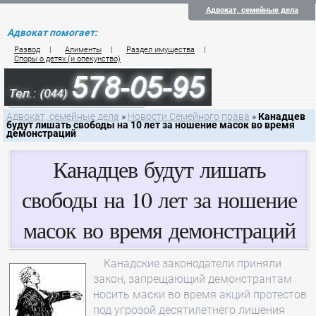
Адвокат, семейные дела
Адвокат помогает:
Развод
|
Алименты
|
Раздел имущества
|
Споры о детях (и опекунство)
Цены на услуги по семейному праву
Контакты семейного юриста
Адвокат, семейные дела
»
Новости Семейного права
»
Канадцев
будут лишать свободы на 10 лет за ношение масок во время
демонстраций
Канадцев будут лишать
свободы на 10 лет за ношение
масок во время демонстраций
Канадские законодатели приняли
закон, запрещающий демонстрантам
носить маски во время акций протестов
под угрозой десятилетнего лишения