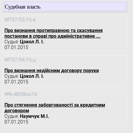
Судебная власть
№757/52/15-а
Про визнання протиправною та скасування
постанови в справі про адміністративне ...
Судья:
Цокол Л. І.
07.01.2015
№757/54/15-ц
Про визнання недійсним договору поруки
Судья:
Цокол Л. І.
07.01.2015
№6-48356ск14
Про стягнення заборгованості за кредитним
договором
Судья:
Наумчук М.І.
07.01.2015