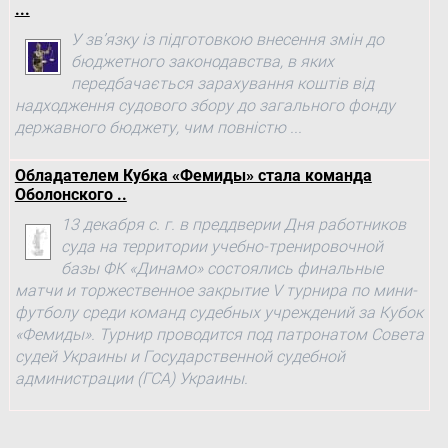
...
У зв’язку із підготовкою внесення змін до
бюджетного законодавства, в яких
передбачається зарахування коштів від
надходження судового збору до загального фонду
державного бюджету, чим повністю ...
Обладателем Кубка «Фемиды» стала команда
Оболонского ..
13 декабря с. г. в преддверии Дня работников
суда на территории учебно-тренировочной
базы ФК «Динамо» состоялись финальные
матчи и торжественное закрытие V турнира по мини-
футболу среди команд судебных учреждений за Кубок
«Фемиды». Турнир проводится под патронатом Совета
судей Украины и Государственной судебной
администрации (ГСА) Украины.