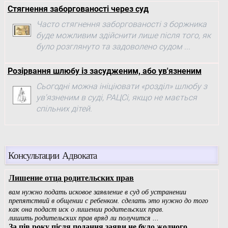
Стягнення заборгованості через суд
Часто стягнення заборгованості з боржника
буде можливим здійснити лише після того, як
було розглянуто та задоволено судом ...
Розірвання шлюбу із засудженим, або ув'язненим
Сьогодні можна ініціювати «розділ» шлюбу з
ув'язненим в суді, РАЦСі, якщо не мається
спільних дітей.
Консультации Адвоката