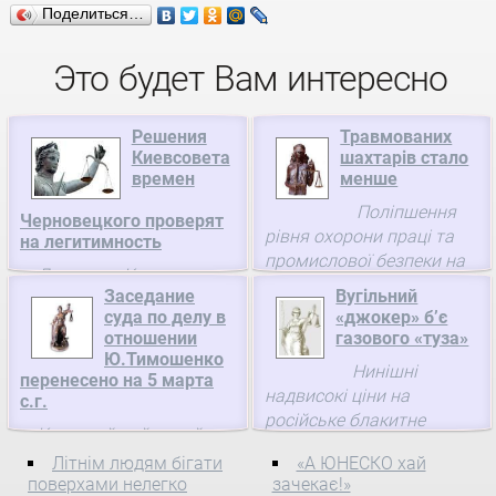
Поделиться…
Это будет Вам интересно
Решения
Травмованих
Киевсовета
шахтарів стало
времен
менше
Поліпшення
Черновецкого проверят
рівня охорони праці та
на легитимность
промислової безпеки на
Депутаты Киевсовета
вітчизняних вугільних
Заседание
Вугільний
приняли решение о
шахтах дається взнаки
суда по делу в
«джокер» б’є
создании временной
за 5 місяців 2013 року в
отношении
газового «туза»
контрольной комиссии
порівнянні з таким
Ю.Тимошенко
Нинішні
(ВКК) по вопросам
перенесено на 5 марта
самим періодом торік
надвисокі ціни на
проверки легитимности
с.г.
кількість випадків
російське блакитне
решений Киевского
смертельного ...
Киевский районный суд
паливо болюче
городского совета,
города Харькова перенес
Літнім людям бігати
«А ЮНЕСКО хай
відбиваються на
принятых после мая 2006
заседание по делу в
поверхами нелегко
зачекає!»
українській економіці та
г., когда мэром ...