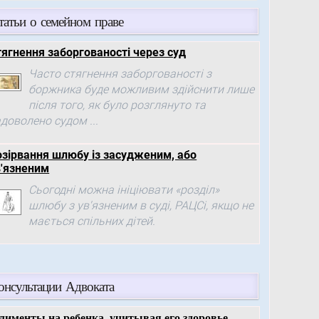
татьи о семейном праве
тягнення заборгованості через суд
Часто стягнення заборгованості з
боржника буде можливим здійснити лише
після того, як було розглянуто та
доволено судом ...
озірвання шлюбу із засудженим, або
в'язненим
Сьогодні можна ініціювати «розділ»
шлюбу з ув'язненим в суді, РАЦСі, якщо не
мається спільних дітей.
онсультации Адвоката