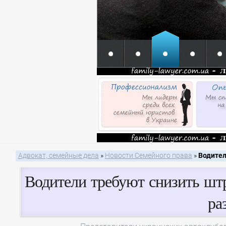
Адвокат, семейные дела
»
Новости Семейного права
»
Водител
Водители требуют снизить шт
ра