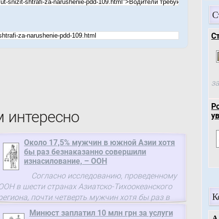
С
С
за
Р
м интересно
у
Около 17,5% мужчин в южной Азии хотя
бы раз безнаказанно совершили
изнасилование, – ООН
Согласно исследованию, проведенному
ООН в шести странах Азиатско-Тихоокеанского
К
региона, почти четверть мужчин хотя бы раз в
своей жизни совершали сексуальное насилие,
Минюст заплатил 10 млн грн за услуги
причем 70% (или 17,5% от ...