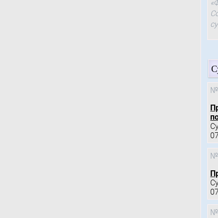
«
С
с
С
№
П
по
С
0
№
П
С
0
№