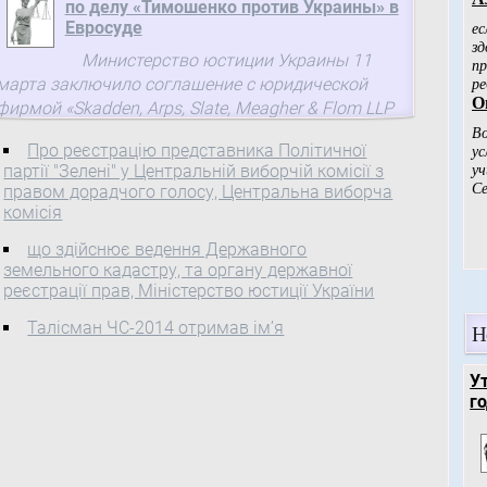
по делу «Тимошенко против Украины» в
Евросуде
Министерство юстиции Украины 11
марта заключило соглашение с юридической
фирмой «Skadden, Arps, Slate, Meagher & Flom LLP
and Affiliates» на предоставление услуг по делу
Про реєстрацію представника Політичної
«Тимошенко против Украины» ...
партії "Зелені" у Центральній виборчій комісії з
правом дорадчого голосу, Центральна виборча
комісія
що здійснює ведення Державного
земельного кадастру, та органу державної
реєстрації прав, Міністерство юстиції України
Талісман ЧС-2014 отримав ім’я
Н
У
го