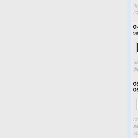
п
г
О
зв
н
ф
О
О
с
з
к