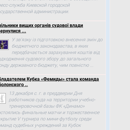
ресс-служба Киевской городской
осударственной администрации.
чільники вищих органів судової влади
ернулися ...
У зв’язку із підготовкою внесення змін до
бюджетного законодавства, в яких
передбачається зарахування коштів від
адходження судового збору до загального
онду державного бюджету, чим повністю ...
бладателем Кубка «Фемиды» стала команда
болонского ..
13 декабря с. г. в преддверии Дня
работников суда на территории учебно-
тренировочной базы ФК «Динамо»
остоялись финальные матчи и торжественное
акрытие V турнира по мини-футболу среди
оманд судебных учреждений за Кубок