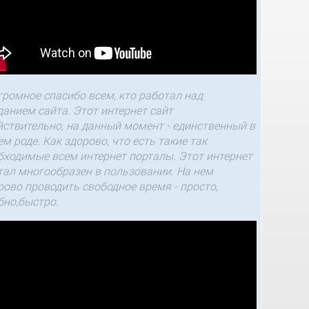
громное спасибо всем, кто работал над
данием сайта. Этот интернет сайт
ействительно, на данный момент - единственный в
ем роде. Как здорово, что есть такие так
бходимые всем интернет порталы. Этот интернет
тал многообразен в пользовании. На нем
рово проводить свободное время - просто,
бно,быстро.