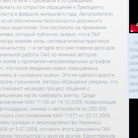
в выступили с призывом к согражданам
ержать их открытое обращение к Президенту
отеста в феврале нынешнего года. Автолюбители
ало не обеспечение безопасности дорожного
овых водителей
». Они сослались на признания
лева, который публично заявил, что в ГАИ
, когда нижние чины, систематически практикуя
О
ачальству, — и сегодня это уже главное дело для
соз
ональной работы ГАИ, по мнению авторов
-,д
ких исков о признании неправомерными штрафов
сво
т, что после введения новых повышенных
нео
лись в «
холодную войну
». Это не сделало дороги
пор
тороны гаишников. Авторы обращения уверены, что
здо
 снимают на видео процесс общения с
удо
гаишникам нагло требовать взятку. Среди
ановление КМУ ?1136 от 14.10.2009, позволяющее
фплощадках, снимая с автомобиля по 200-300
спорта (постановление КМУ ?1371 от 23.12.2009,
ава граждан и законодательство Украины);-
06 от 9.07.2008, согласно этого документа ГАИ
ении техосмотра) и многие другие. Единственное