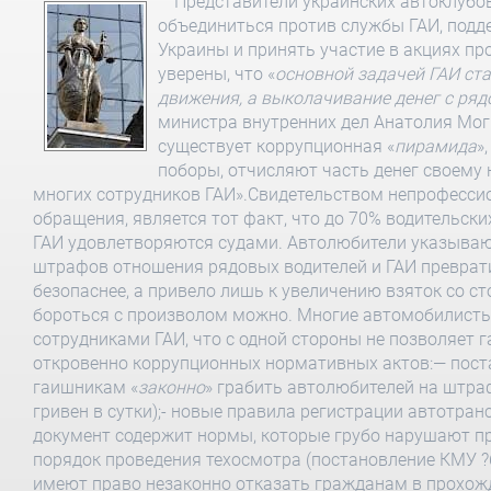
Представители украинских автоклубо
объединиться против службы ГАИ, подд
Украины и принять участие в акциях пр
уверены, что «
основной задачей ГАИ ст
движения, а выколачивание денег с ряд
министра внутренних дел Анатолия Моги
существует коррупционная «
пирамида
»
поборы, отчисляют часть денег своему н
многих сотрудников ГАИ».Свидетельством непрофесси
обращения, является тот факт, что до 70% водительс
ГАИ удовлетворяются судами. Автолюбители указываю
штрафов отношения рядовых водителей и ГАИ преврати
безопаснее, а привело лишь к увеличению взяток со с
бороться с произволом можно. Многие автомобилисты
сотрудниками ГАИ, что с одной стороны не позволяет 
откровенно коррупционных нормативных актов:— пост
гаишникам «
законно
» грабить автолюбителей на штра
гривен в сутки);- новые правила регистрации автотран
документ содержит нормы, которые грубо нарушают пр
порядок проведения техосмотра (постановление КМУ ?6
имеют право незаконно отказать гражданам в прохожд