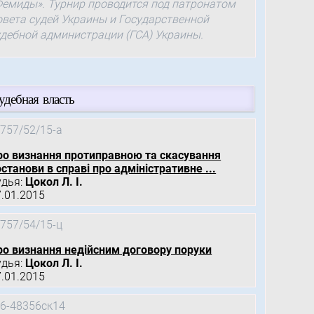
Фемиды». Турнир проводится под патронатом
овета судей Украины и Государственной
удебной администрации (ГСА) Украины.
удебная власть
757/52/15-а
ро визнання протиправною та скасування
станови в справі про адміністративне ...
удья:
Цокол Л. І.
7.01.2015
757/54/15-ц
ро визнання недійсним договору поруки
удья:
Цокол Л. І.
7.01.2015
6-48356ск14