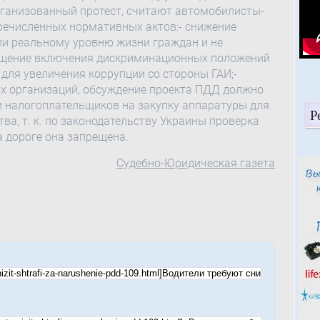
рганизованный протест, считают автомобилисты-
речисленных нормативных актов:- снижение
ли реальному уровню жизни граждан и не
пущение включения дискриминационных положений
для увеличения коррупции со стороны ГАИ;-
х организаций, обсуждение проекта ПДД должно
и налогоплательщиков на закупку аппаратуры для
Р
ва, т. к. по законодательству Украины проверка
 дороге она запрещена.
Судебно-Юридическая газета