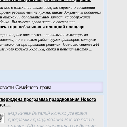
овости Семейного права
тверждена программа празднования Нового
да ...
Мэр Киева Виталий Кличко утвердил
программу празднования Нового года в
столице. Об этом говорится в сообщении