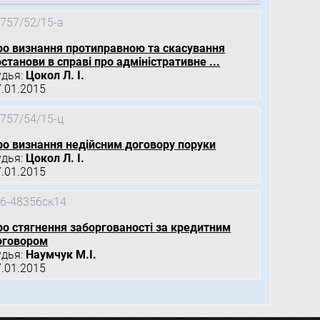
757/52/15-а
ро визнання протиправною та скасування
станови в справі про адміністративне ...
удья:
Цокол Л. І.
7.01.2015
757/54/15-ц
ро визнання недійсним договору поруки
удья:
Цокол Л. І.
7.01.2015
6-48356ск14
ро стягнення заборгованості за кредитним
оговором
удья:
Наумчук М.І.
7.01.2015