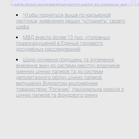
мільйона антидемпінгового мита за шприци, які
вони роздали ...
Чтобы подняться выше по каръерной
лестнице, киевлянин решил "устранить" своего
шефа
МВД внесло более 13 тыс. уголовных
правонарушений в Единый госреестр
досудебных расследований
Щодо усунення порушень та зупинення
внесення змін до системи реєстру власників
іменних цінних паперів та до системи
депозитарного обліку цінних паперів,
випущених Відкритим акціонерним
товариством "Рогачик", Національна комісія з
цінних паперів та фондового ринку