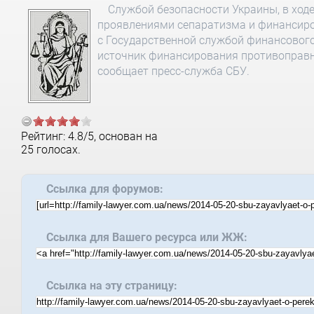
Службой безопасности Украины, в ход
проявлениями сепаратизма и финансиро
с Государственной службой финансовог
источник финансирования противоправн
сообщает пресс-служба СБУ.
Рейтинг:
4.8
/
5
, основан на
25
голосах.
Ссылка для форумов:
Ссылка для Вашего ресурса или ЖЖ:
Ссылка на эту страницу: