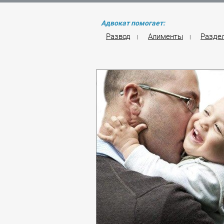
Адвокат помогает:
Развод
Алименты
Разде
|
|