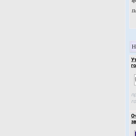
Н
У
го
п
г
О
зв