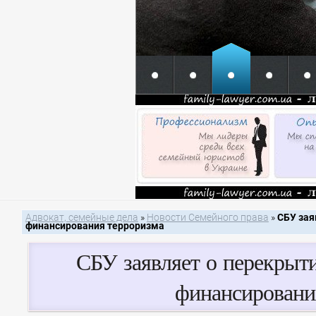
Адвокат, семейные дела
»
Новости Семейного права
»
СБУ зая
финансирования терроризма
СБУ заявляет о перекрыти
финансировани