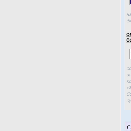
н
ф
О
О
с
з
к
«
С
с
С