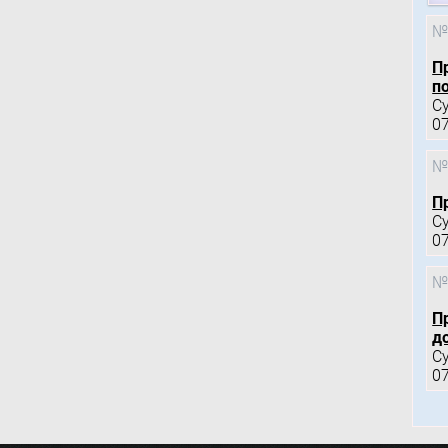
№
П
по
С
0
№
П
С
0
№
П
д
С
0