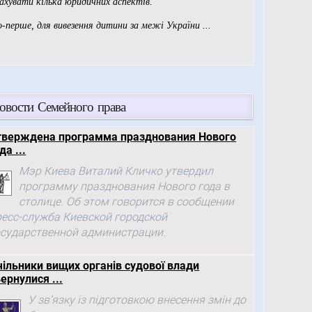
овости Семейного права
тверждена программа празднования Нового
да ...
Мэр Киева Виталий Кличко утвердил
программу празднования Нового года в
столице. Об этом говорится в сообщении
ресс-служба Киевской городской
осударственной администрации.
чільники вищих органів судової влади
ернулися ...
У зв’язку із підготовкою внесення змін до