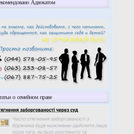
екомендовано Адвокатом
татьи о семейном праве
тягнення заборгованості через суд
Часто стягнення заборгованості з
боржника буде можливим здійснити лише
після того, як було розглянуто та