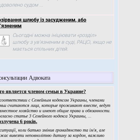
доволено судом ...
озірвання шлюбу із засудженим, або
в'язненим
Сьогодні можна ініціювати «розділ»
шлюбу з ув'язненим в суді, РАЦСі, якщо не
мається спільних дітей.
онсультации Адвоката