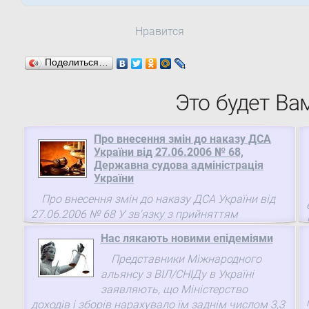
Нравится
Поделиться…
Это будет Ва
Про внесення змін до наказу ДСА
України від 27.06.2006 № 68,
Державна судова адміністрація
України
Про внесення змін до наказу ДСА України від
27.06.2006 № 68 У зв'язку з прийняттям
Кримінального процесуального кодексу України (
Нас лякають новими епідеміями
4651-17 ), відповідно до частини п'ятої статті 147
Представники Міжнародного
Закону України "Про судоустрій і статус суддів"(
альянсу з ВІЛ/СНІДу в Україні
2453-17 ) НАКАЗУЮ:
заявляють, що Міністерство
доходів і зборів нарахувало їм заднім числом 3,3