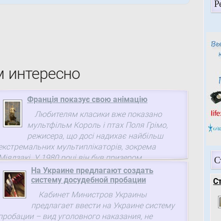
Р
м интересно
Франція показує свою анімацію
Любителям класики вже показано
мультфільм Король і птах Поля Грімо,
режисера, що досі надихає найбільш
екстремальних мультиплікаторів, зокрема
Міядзакі. У 1980 році він був призером
С
Венеціанського ...
На Украине предлагают создать
систему досудебной пробации
С
Кабинет Министров Украины
предлагает ввести на Украине систему
пробации – вид уголовного наказания, не