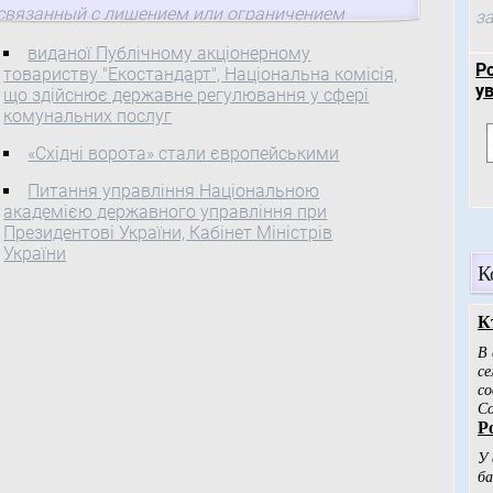
связанный с лишением или ограничением
за
свободы. Соответствующий законопроект,
виданої Публічному акціонерному
который разработало ...
Р
товариству "Екостандарт", Національна комісія,
у
що здійснює державне регулювання у сфері
комунальних послуг
«Східні ворота» стали європейськими
Питання управління Національною
академією державного управління при
Президентові України, Кабінет Міністрів
України
К