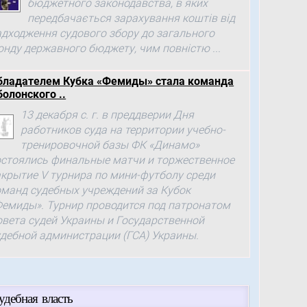
бюджетного законодавства, в яких
передбачається зарахування коштів від
адходження судового збору до загального
онду державного бюджету, чим повністю ...
бладателем Кубка «Фемиды» стала команда
болонского ..
13 декабря с. г. в преддверии Дня
работников суда на территории учебно-
тренировочной базы ФК «Динамо»
остоялись финальные матчи и торжественное
акрытие V турнира по мини-футболу среди
оманд судебных учреждений за Кубок
Фемиды». Турнир проводится под патронатом
овета судей Украины и Государственной
удебной администрации (ГСА) Украины.
удебная власть