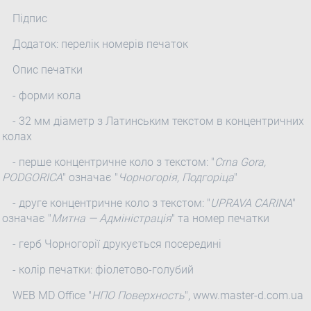
Підпис
Додаток: перелік номерів печаток
Опис печатки
- форми кола
- 32 мм діаметр з Латинським текстом в концентричних
колах
- перше концентричне коло з текстом: "
Crna Gora,
PODGORICA
" означає "
Чорногорія, Подгоріца
"
- друге концентричне коло з текстом: "
UPRAVA CARINA
"
означає "
Митна — Адміністрація
" та номер печатки
- герб Чорногорії друкується посередині
- колір печатки: фіолетово-голубий
WEB MD Office "
НПО Поверхность
", www.master-d.com.ua