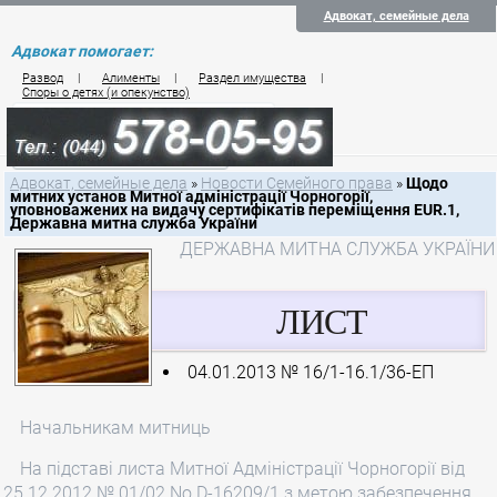
Адвокат, семейные дела
Адвокат помогает:
Развод
|
Алименты
|
Раздел имущества
|
Споры о детях (и опекунство)
Цены на услуги по семейному праву
Контакты семейного юриста
Адвокат, семейные дела
»
Новости Семейного права
»
Щодо
митних установ Митної адміністрації Чорногорії,
уповноважених на видачу сертифікатів переміщення EUR.1,
Державна митна служба України
ДЕРЖАВНА МИТНА СЛУЖБА УКРАЇНИ
ЛИСТ
04.01.2013 № 16/1-16.1/36-ЕП
Начальникам митниць
На підставі листа Митної Адміністрації Чорногорії від
25.12.2012 № 01/02 No.D-16209/1 з метою забезпечення