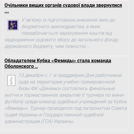
Очільники вищих органів судової влади звернулися
...
У зв’язку із підготовкою внесення змін до
бюджетного законодавства, в яких
передбачається зарахування коштів від
надходження судового збору до загального фонду
державного бюджету, чим повністю ...
Обладателем Кубка «Фемиды» стала команда
Оболонского ..
13 декабря с. г. в преддверии Дня работников
суда на территории учебно-тренировочной
базы ФК «Динамо» состоялись финальные
матчи и торжественное закрытие V турнира по мини-
футболу среди команд судебных учреждений за Кубок
«Фемиды». Турнир проводится под патронатом Совета
судей Украины и Государственной судебной
администрации (ГСА) Украины.