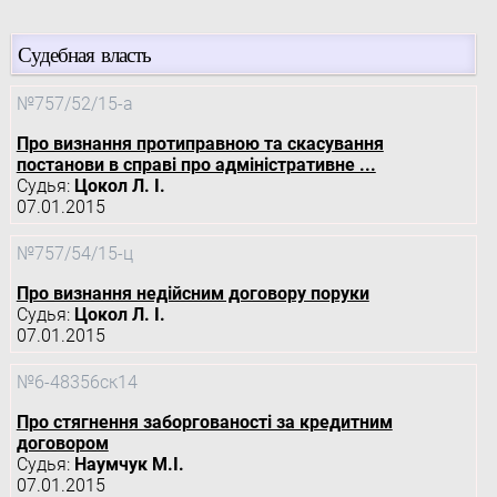
Судебная власть
№757/52/15-а
Про визнання протиправною та скасування
постанови в справі про адміністративне ...
Судья:
Цокол Л. І.
07.01.2015
№757/54/15-ц
Про визнання недійсним договору поруки
Судья:
Цокол Л. І.
07.01.2015
№6-48356ск14
Про стягнення заборгованості за кредитним
договором
Судья:
Наумчук М.І.
07.01.2015