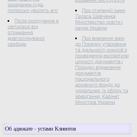
избиении экс-супруги
Спеціалізовані суди
проектів у сфері
заседании суда,
Окружний
поновлюваної
попросил уволить его
Про стипендії імені
адміністративний суд м.
Тараса Шевченка,
енергетики, що дало
Після розлучення я
Міністерство освіти і
Києва у складі:
змогу суттєво зменшити
світилася від
науки України
головуючого — судді
енергодефіцитність ...
отримання
Патратій О. В., суддів —
довгоочікуваної
Про внесення змін
Винокурова К. С.,
свободи
до Порядку утворення
Кротюка О. В. розглянув
та діяльності комісій з
проведення експертизи
в порядку письмового
цінності документів і
провадження
Порядку віднесення
адміністративну справу
документів
за позовом Фізичної
Національного
особи — підприємця
архівного фонду до
ОСОБА_1 до Міністерства
унікальних, їх обліку та
зберігання, Кабінет
фінансів України, треті
Міністрів України
особи — Державна
податкова служба
України, ОСОБА_2, про
визнання незаконним та
Об адвокате - устами Клиентов
нечинним наказу від 21