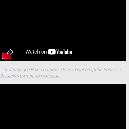
грудня 2011 року № 1688(
z1533-11 ) "Про
затвердження форм
податкових декларацій
платника єдиного
податку" та зобов'язання
вчинити дії.
Большущее Вам спасибо. Очень благодарны! Ребята -
Вы действительно молодцы.