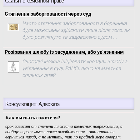
Статьи о семейном праве
Стягнення заборгованості через суд
Часто стягнення заборгованості з боржника
буде можливим здійснити лише після того, як
було розглянуто та задоволено судом ...
Розірвання шлюбу із засудженим, або ув'язненим
Сьогодні можна ініціювати «розділ» шлюбу з
ув'язненим в суді, РАЦСі, якщо не мається
спільних дітей.
Консультации Адвоката