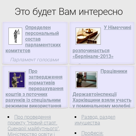
Это будет Вам интересно
Определен
У Німеччині
персональный
состав
парламентских
комитетов
розпочинається
«Берлінале-2013»
Парламент голосами
Сьогодні стартує
339 народных депутатов
Про
Працівники
міжнародний
(из 358
затвердження
кінофестивальБерлінале-20
зарегистрированных)
нормативів
Його відкриває стрічка
принял за основу и в
перерахування
китайського режисера
целом проект
коштів з поточних
Державтоінспекції
Вонга Кар-ваяВеликі
Постановления «О
рахунків із спеціальним
Харківщини взяли участь
майстри.
режимом використання
у поминальному молебні
комитетах Верховного
гарантованих
Совета Украины
До дня памяті жертв
Про проведення
Развод, раздел
постачальників
седьмого созыва»
ДТП, у каплиці, що
проекту "Новий старт.
имущества
природного газу, на
(№1010).
знаходиться на території
Сценарії майбутнього",
серпень 2013 року,
Професія:
Міністерство освіти і
Національна комісія, що
Управління