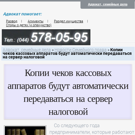
Адвокат, семейные дела
Адвокат помогает:
Развод
|
Алименты
|
Раздел имущества
|
Споры о детях (и опекунство)
Цены на услуги по семейному праву
Контакты семейного юриста
Адвокат, семейные дела
»
Новости Семейного права
»
Копии
чеков кассовых аппаратов будут автоматически передаваться
на сервер налоговой
Копии чеков кассовых
аппаратов будут автоматически
передаваться на сервер
налоговой
Со следующего года
предприниматели, которые работают