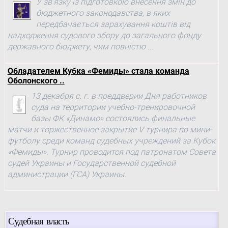
У зв’язку із підготовкою внесення змін до
бюджетного законодавства, в яких
передбачається зарахування коштів від
надходження судового збору до загального фонду
державного бюджету, чим повністю ...
Обладателем Кубка «Фемиды» стала команда
Оболонского ..
13 декабря с. г. в преддверии Дня работников
суда на территории учебно-тренировочной
базы ФК «Динамо» состоялись финальные
матчи и торжественное закрытие V турнира по мини-
футболу среди команд судебных учреждений за Кубок
«Фемиды». Турнир проводится под патронатом Совета
судей Украины и Государственной судебной
администрации (ГСА) Украины.
Судебная власть