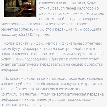
с кассовыми аппаратами, будут
отчитываться перед налоговой в
автоматическом режиме. Это станет
возможным благодаря внедрению
электронной контрольной ленты регистраторов
расчетных операций. Об этом редакции «
ЮП
» сообщила
пресс-служба ГНС Украины.
Копии расчетных документов и фискальных отчетных
чеков будут формироваться на контрольной ленте в
памяти кассового аппарата или памяти модема, который
будет к нему подсоединен. Один раз в сутки этот отчет
будет автоматически передаваться на сервер обработки
информации ГПС.
По словам аналитиков налоговой, такое нововведение
избавит субъектов необходимости закупать и хранить в
течение 3-х лет сотни килограммов бумажной
контрольной ленты. К тому же автоматическая передача
информации значительно упрощает процесс подачи
отчетности в налоговую.