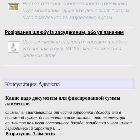
Часто стягнення заборгованості з боржника
буде можливим здійснити лише після того, як
було розглянуто та задоволено судом ...
Розірвання шлюбу із засудженим, або ув'язненим
Сьогодні можна ініціювати «розділ» шлюбу з
ув'язненим в суді, РАЦСі, якщо не мається
спільних дітей.
Консультации Адвоката