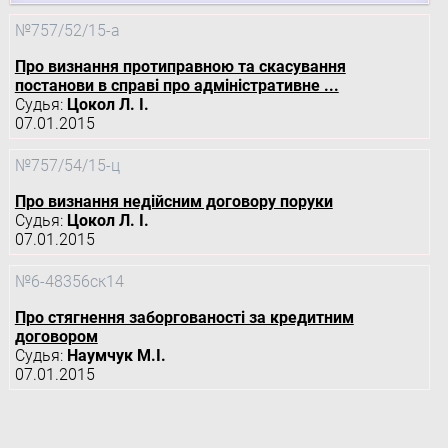
№757/52/15-а
Про визнання протиправною та скасування
постанови в справі про адміністративне ...
Судья:
Цокол Л. І.
07.01.2015
№757/54/15-ц
Про визнання недійсним договору поруки
Судья:
Цокол Л. І.
07.01.2015
№6-48356ск14
Про стягнення заборгованості за кредитним
договором
Судья:
Наумчук М.І.
07.01.2015