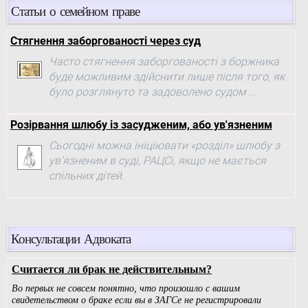
Статьи о семейном праве
Стягнення заборгованості через суд
Часто стягнення заборгованості з боржника
буде можливим здійснити лише після того, як
було розглянуто та задоволено судом ...
Розірвання шлюбу із засудженим, або ув'язненим
Сьогодні можна ініціювати «розділ» шлюбу з
ув'язненим в суді, РАЦСі, якщо не мається
спільних дітей.
Консультации Адвоката