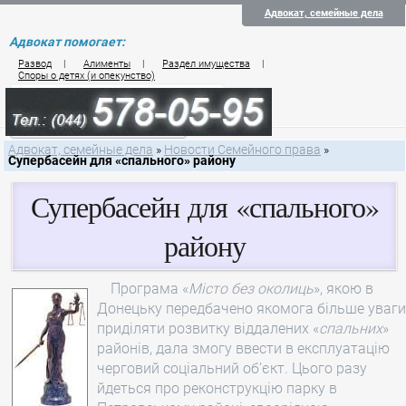
Адвокат, семейные дела
Адвокат помогает:
Развод
|
Алименты
|
Раздел имущества
|
Споры о детях (и опекунство)
Цены на услуги по семейному праву
Контакты семейного юриста
Адвокат, семейные дела
»
Новости Семейного права
»
Супербасейн для «спального» району
Супербасейн для «спального»
району
Програма «
Місто без околиць
», якою в
Донецьку передбачено якомога більше уваги
приділяти розвитку віддалених «
спальних
»
районів, дала змогу ввести в експлуатацію
черговий соціальний об’єкт. Цього разу
йдеться про реконструкцію парку в