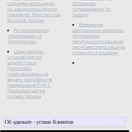
оперативність
списання малоцінних
Штормове
Одександр Хутняк,
реагування та
та швидкозношуваних
попередження по
переконаний для
предметів, Міністерство
Україні!
ефективність роботи
профілактики дитячого
фінансів України
спеціального загону ДПС,
Временная
дорожньо-транспортного
Міністерство внутрішніх
Як посварилися
контрольная комиссия
травматизму ...
справ прийняло рішення
«Укртелеком» із
по проверке
про закупівлю нових
«Кримтелом»
легитимности решений
экс-Киевсовета решила
авто для цього
Щодо митних
отменить 4 решения
підрозділу.
установ Митної
адміністрації
Чорногорії,
уповноважених на
видачу сертифікатів
переміщення EUR.1,
Державна митна
служба України
Об адвокате - устами Клиентов