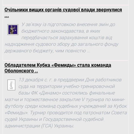
Очільники вищих органів судової влади звернулися
...
У зв’язку із підготовкою внесення змін до
бюджетного законодавства, в яких
передбачається зарахування коштів від
надходження судового збору до загального фонду
державного бюджету, чим повністю ...
Обладателем Кубка «Фемиды» стала команда
Оболонского ..
13 декабря с. г. в преддверии Дня работников
суда на территории учебно-тренировочной
базы ФК «Динамо» состоялись финальные
матчи и торжественное закрытие V турнира по мини-
футболу среди команд судебных учреждений за Кубок
«Фемиды». Турнир проводится под патронатом Совета
судей Украины и Государственной судебной
администрации (ГСА) Украины.