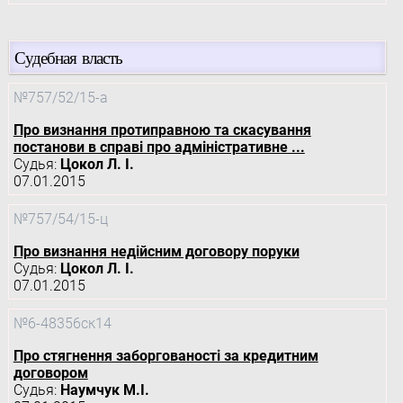
Судебная власть
№757/52/15-а
Про визнання протиправною та скасування
постанови в справі про адміністративне ...
Судья:
Цокол Л. І.
07.01.2015
№757/54/15-ц
Про визнання недійсним договору поруки
Судья:
Цокол Л. І.
07.01.2015
№6-48356ск14
Про стягнення заборгованості за кредитним
договором
Судья:
Наумчук М.І.