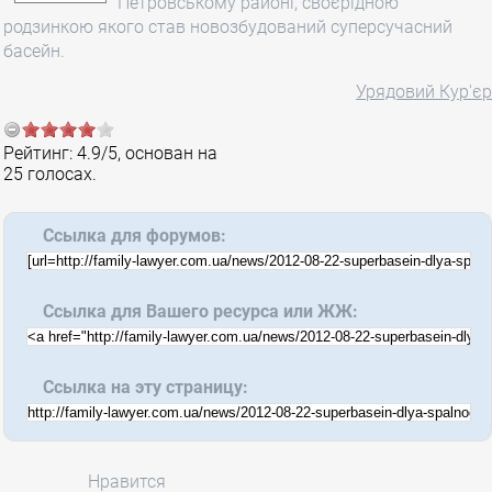
Петровському районі, своєрідною
родзинкою якого став новозбудований суперсучасний
басейн.
Урядовий Кур'єр
Рейтинг:
4.9
/
5
, основан на
25
голосах.
Ссылка для форумов:
Ссылка для Вашего ресурса или ЖЖ:
Ссылка на эту страницу:
Нравится