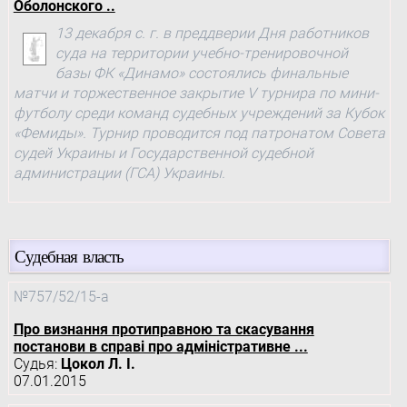
Оболонского ..
13 декабря с. г. в преддверии Дня работников
суда на территории учебно-тренировочной
базы ФК «Динамо» состоялись финальные
матчи и торжественное закрытие V турнира по мини-
футболу среди команд судебных учреждений за Кубок
«Фемиды». Турнир проводится под патронатом Совета
судей Украины и Государственной судебной
администрации (ГСА) Украины.
Судебная власть
№757/52/15-а
Про визнання протиправною та скасування
постанови в справі про адміністративне ...
Судья:
Цокол Л. І.
07.01.2015