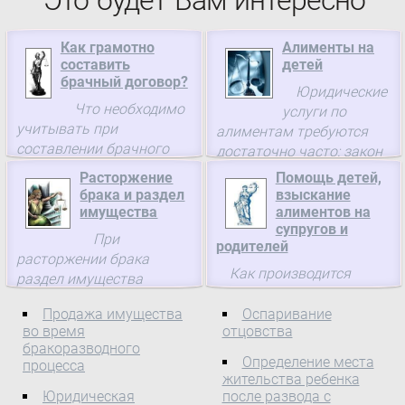
Это будет Вам интересно
Как грамотно
Алименты на
составить
детей
брачный договор?
Юридические
Что необходимо
услуги по
учитывать при
алиментам требуются
составлении брачного
достаточно часто: закон
договора, как
требует соблюдения
Расторжение
Помощь детей,
перевернуть закон на
интересов ребенка
брака и раздел
взыскание
свою сторону и соблюсти
имущества
алиментов на
все нормы, при этом не
супругов и
При
родителей
обидев себя
расторжении брака
Как производится
раздел имущества
взыскание алиментов на
неминуем.
супругов и родителей, в
Продажа имущества
Оспаривание
во время
отцовства
каких случаях это нужно
бракоразводного
делать, подскажет юрист
Определение места
процесса
жительства ребенка
Юридическая
после развода с