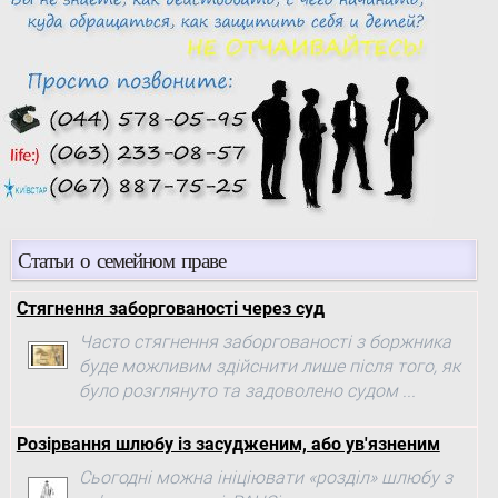
Статьи о семейном праве
Стягнення заборгованості через суд
Часто стягнення заборгованості з боржника
буде можливим здійснити лише після того, як
було розглянуто та задоволено судом ...
Розірвання шлюбу із засудженим, або ув'язненим
Сьогодні можна ініціювати «розділ» шлюбу з