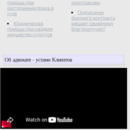
помощь при
иностранцем
расторжении брака в
Подписание
суде
брачного контракта
Юридическая
мешает семейному
помощь при разделе
благополучию?
имущества супругов
Об адвокате - устами Клиентов