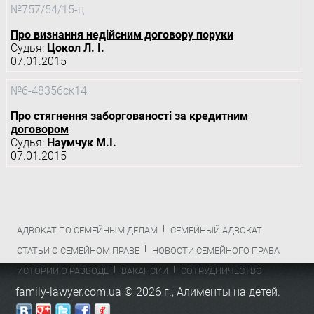
№757/54/15-ц
Про визнання недійсним договору поруки
Судья:
Цокол Л. І.
07.01.2015
№6-48356ск14
Про стягнення заборгованості за кредитним
договором
Судья:
Наумчук М.І.
07.01.2015
АДВОКАТ ПО СЕМЕЙНЫМ ДЕЛАМ
СЕМЕЙНЫЙ АДВОКАТ
СТАТЬИ О СЕМЕЙНОМ ПРАВЕ
НОВОСТИ СЕМЕЙНОГО ПРАВА
ИСТОРИИ О РАЗВОДЕ
ВАКАНСИИ
СОТРУДНИЧЕСТВО
family-lawyer.com.ua © 2026 г.,
Алименты на детей
.