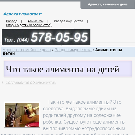
Адвокат, семейные дела
Адвокат помогает:
Развод
|
Алименты
|
Раздел имущества
|
Споры о детях (и опекунство)
Цены на услуги по семейному праву
Контакты семейного юриста
Адвокат, семейные дела
»
Раздел имущества
»
Алименты на
детей
Что такое алименты на детей
Соглашение об алиментах
Так что же такое
алименты
? Это
средства, выделяемые одним из
родителей другому на содержание
ребенка. Существуют еще алименты,
выплачиваемые нетрудоспособным