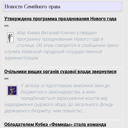
Новости Семейного права
Утверждена программа празднования Нового года
...
Мэр Киева Виталий Кличко утвердил
программу празднования Нового года в
столице. Об этом говорится в сообщении пресс-
служба Киевской городской государственной
администрации.
Очільники вищих органів судової влади звернулися
...
У зв’язку із підготовкою внесення змін до
бюджетного законодавства, в яких
передбачається зарахування коштів від
надходження судового збору до загального фонду
державного бюджету, чим повністю ...
Обладателем Кубка «Фемиды» стала команда